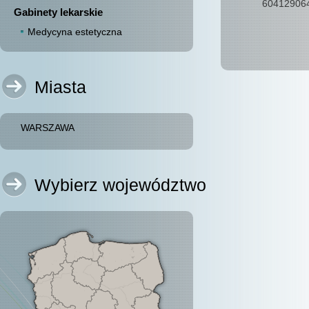
60412906
Gabinety lekarskie
Medycyna estetyczna
Miasta
WARSZAWA
Wybierz województwo