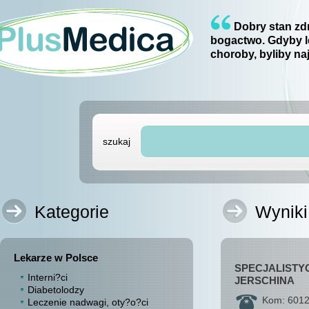
Dobry stan zdr
bogactwo. Gdyby l
choroby, byliby na
szukaj
Kategorie
Wyniki
Lekarze w Polsce
SPECJALISTY
Interni?ci
JERSCHINA
Diabetolodzy
Kom: 6012
Leczenie nadwagi, oty?o?ci