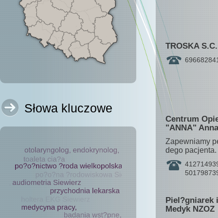
TROSKA S.C.
69668284
Słowa kluczowe
Centrum Opie
"ANNA" Anna 
Zapewniamy pe?
dego pacjent
412714939
50179873
Piel?gniarek
Medyk NZOZ