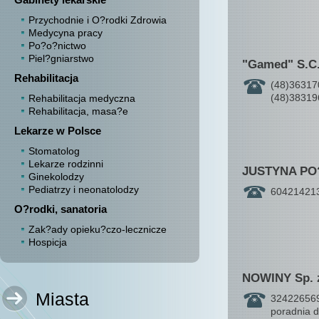
Przychodnie i O?rodki Zdrowia
Medycyna pracy
Po?o?nictwo
Piel?gniarstwo
"Gamed" S.C
Rehabilitacja
(48)36317
(48)38319
Rehabilitacja medyczna
Rehabilitacja, masa?e
Lekarze w Polsce
Stomatolog
Lekarze rodzinni
JUSTYNA PO
Ginekolodzy
Pediatrzy i neonatolodzy
60421421
O?rodki, sanatoria
Zak?ady opieku?czo-lecznicze
Hospicja
NOWINY Sp. z
Miasta
324226569
poradnia d