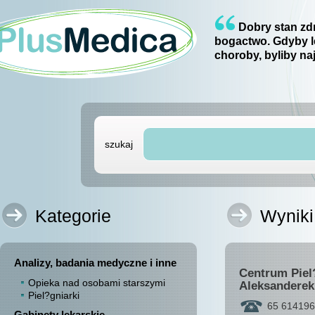
Dobry stan zdr
bogactwo. Gdyby l
choroby, byliby na
szukaj
Kategorie
Wyniki
Analizy, badania medyczne i inne
Centrum Piel
Opieka nad osobami starszymi
Aleksanderek
Piel?gniarki
65 614196
Gabinety lekarskie