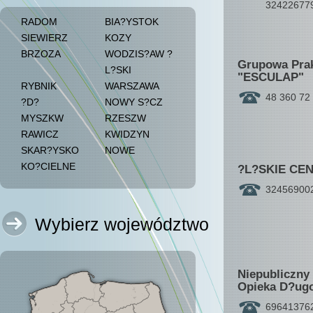
32422677
RADOM
BIA?YSTOK
SIEWIERZ
KOZY
BRZOZA
WODZIS?AW ?
Grupowa Prak
L?SKI
"ESCULAP"
RYBNIK
WARSZAWA
48 360 72
?D?
NOWY S?CZ
MYSZKW
RZESZW
RAWICZ
KWIDZYN
SKAR?YSKO
NOWE
KO?CIELNE
?L?SKIE CEN
32456900
Wybierz województwo
Niepubliczny
Opieka D?ugo
69641376