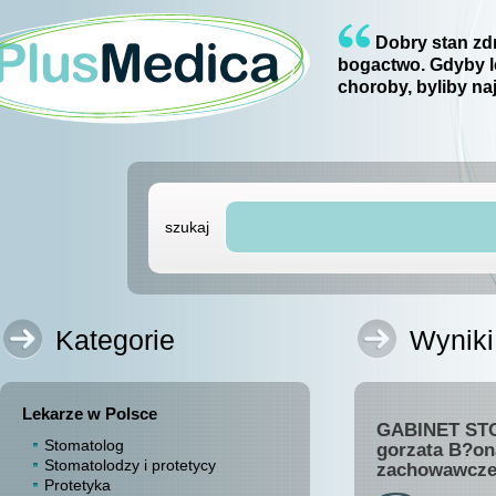
Dobry stan zdr
bogactwo. Gdyby l
choroby, byliby na
szukaj
Kategorie
Wyniki
Lekarze w Polsce
GABINET STO
Stomatolog
gorzata B?ona
Stomatolodzy i protetycy
zachowawcze
Protetyka