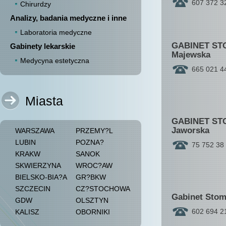
607 372 3
Chirurdzy
Analizy, badania medyczne i inne
Laboratoria medyczne
GABINET ST
Gabinety lekarskie
Majewska
Medycyna estetyczna
665 021 4
Miasta
GABINET STO
Jaworska
WARSZAWA
PRZEMY?L
LUBIN
POZNA?
75 752 38
KRAKW
SANOK
SKWIERZYNA
WROC?AW
BIELSKO-BIA?A
GR?BKW
SZCZECIN
CZ?STOCHOWA
Gabinet Sto
GDW
OLSZTYN
602 694 2
KALISZ
OBORNIKI