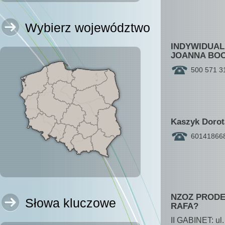
Wybierz województwo
INDYWIDUAL
JOANNA BO
500 571 3
Kaszyk Dorot
601418668
NZOZ PRODE
Słowa kluczowe
RAFA?
II GABINET: ul