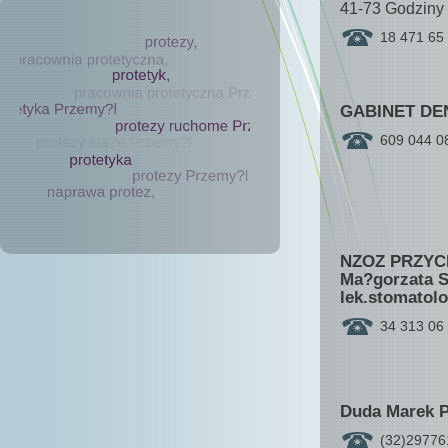
41-73 Godziny 
18 471 65
GABINET DEN
609 044 0
NZOZ PRZYC
Ma?gorzata S
lek.stomatol
34 313 06
Duda Marek P
(32)29776