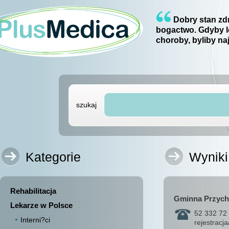
Dobry stan zdr
bogactwo. Gdyby l
choroby, byliby na
szukaj
Kategorie
Wyniki
Rehabilitacja
Gminna Przyc
Lekarze w Polsce
52 332 72 
Interni?ci
rejestracj