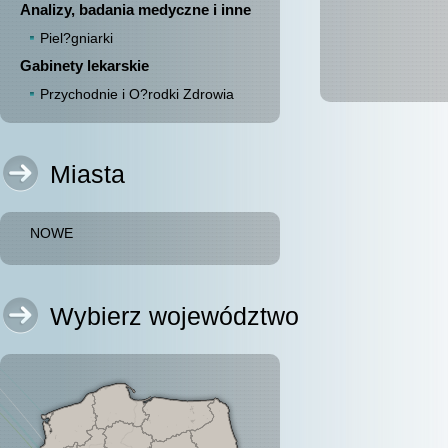
Analizy, badania medyczne i inne
Piel?gniarki
Gabinety lekarskie
Przychodnie i O?rodki Zdrowia
Miasta
NOWE
Wybierz województwo